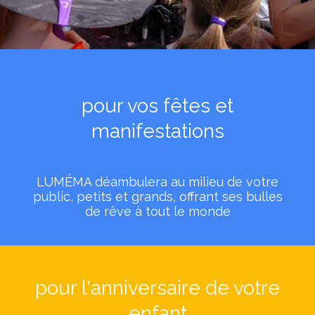
pour vos fêtes et
manifestations
LUMÉMA déambulera au milieu de votre
public, petits et grands, offrant ses bulles
de rêve à tout le monde
pour l'anniversaire de votre
enfant